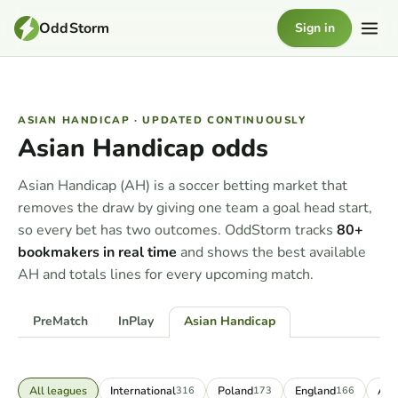
OddStorm
Sign in
ASIAN HANDICAP · UPDATED CONTINUOUSLY
Asian Handicap odds
Asian Handicap (AH) is a soccer betting market that
removes the draw by giving one team a goal head start,
so every bet has two outcomes. OddStorm tracks
80+
bookmakers in real time
and shows the best available
AH and totals lines for every upcoming match.
PreMatch
InPlay
Asian Handicap
All leagues
International
Poland
England
Aus
316
173
166