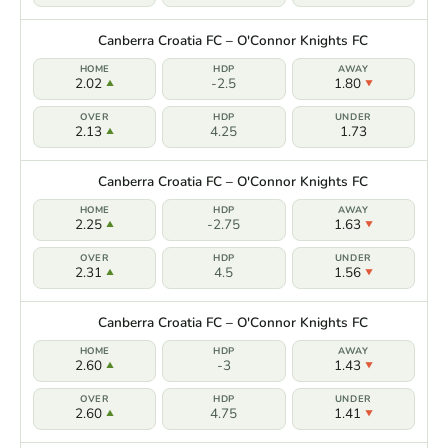
Canberra Croatia FC – O'Connor Knights FC
2.02
-2.5
1.80
2.13
4.25
1.73
Canberra Croatia FC – O'Connor Knights FC
2.25
-2.75
1.63
2.31
4.5
1.56
Canberra Croatia FC – O'Connor Knights FC
2.60
-3
1.43
2.60
4.75
1.41