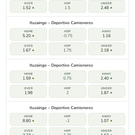
1.52
1.5
2.48
Ituzaingo – Deportivo Camioneros
5.20
-0.75
1.16
1.67
1.75
2.18
Ituzaingo – Deportivo Camioneros
1.59
0.75
2.40
1.98
2
1.87
Ituzaingo – Deportivo Camioneros
8.80
-1
1.07