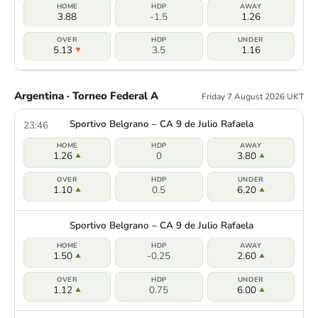
3.88
-1.5
1.26
5.13
3.5
1.16
Argentina · Torneo Federal A
Friday 7 August 2026 UKT
Sportivo Belgrano – CA 9 de Julio Rafaela
23:46
1.26
0
3.80
1.10
0.5
6.20
Sportivo Belgrano – CA 9 de Julio Rafaela
1.50
-0.25
2.60
1.12
0.75
6.00