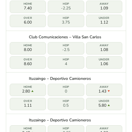
7.40
-2.25
1.09
6.00
3.75
1.12
Club Comunicaciones – Villa San Carlos
8.00
-2.5
1.08
8.60
4
1.06
Ituzaingo – Deportivo Camioneros
2.80
0
1.43
1.11
0.5
5.80
Ituzaingo – Deportivo Camioneros