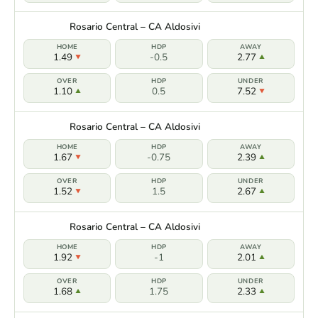
Rosario Central – CA Aldosivi
1.49
-0.5
2.77
1.10
0.5
7.52
Rosario Central – CA Aldosivi
1.67
-0.75
2.39
1.52
1.5
2.67
Rosario Central – CA Aldosivi
1.92
-1
2.01
1.68
1.75
2.33