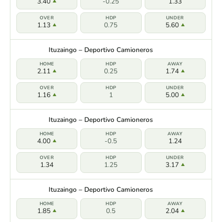
3.40
-0.25
1.33
1.13
0.75
5.60
Ituzaingo – Deportivo Camioneros
2.11
0.25
1.74
1.16
1
5.00
Ituzaingo – Deportivo Camioneros
4.00
-0.5
1.24
1.34
1.25
3.17
Ituzaingo – Deportivo Camioneros
1.85
0.5
2.04