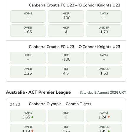
Canberra Croatia FC U23 – O'Connor Knights U23
–
-100
–
1.85
4
1.79
Canberra Croatia FC U23 – O'Connor Knights U23
–
-100
–
2.25
4.5
1.53
Australia · ACT Premier League
Saturday 8 August 2026 UKT
Canberra Olympic – Cooma Tigers
04:30
3.65
0
1.24
1.19
2.25
3.95