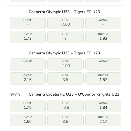
Canberra Olympic U23 – Tigers FC U23
–
-100
–
1.73
3
1.92
Canberra Olympic U23 – Tigers FC U23
–
-100
–
2.16
3.5
1.57
Canberra Croatia FC U23 – O'Connor Knights U23
05:00
1.75
-0.5
1.84
1.56
3.5
2.17