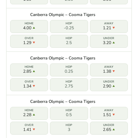
Canberra Olympic – Cooma Tigers
4.00
-0.25
1.21
1.29
2.5
3.20
Canberra Olympic – Cooma Tigers
2.85
0.25
1.38
1.34
2.75
2.90
Canberra Olympic – Cooma Tigers
2.28
0.5
1.51
1.41
3
2.65