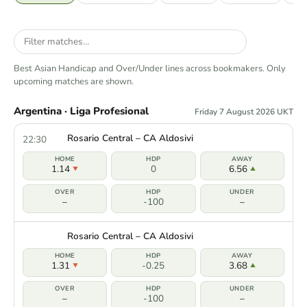
Best Asian Handicap and Over/Under lines across bookmakers. Only
upcoming matches are shown.
Argentina · Liga Profesional
Friday 7 August 2026 UKT
Rosario Central – CA Aldosivi
22:30
1.14
0
6.56
–
-100
–
Rosario Central – CA Aldosivi
1.31
-0.25
3.68
–
-100
–