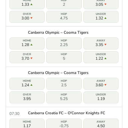
1.33
2
3.05
3.00
4.75
1.32
Canberra Olympic – Cooma Tigers
1.28
2.25
3.35
3.70
5
1.22
Canberra Olympic – Cooma Tigers
1.24
2.5
3.60
3.95
5.25
1.19
Canberra Croatia FC – O'Connor Knights FC
07:30
1.17
-0.75
4.50