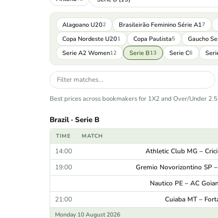
Alagoano U20
Brasileirão Feminino Série A1
2
7
Copa Nordeste U20
Copa Paulista
Gaucho Se
1
5
Serie A2 Women
Serie B
Serie C
Seri
12
13
6
Best prices across bookmakers for 1X2 and Over/Under 2.5
Brazil · Serie B
TIME
MATCH
14:00
Athletic Club MG – Cri
19:00
Gremio Novorizontino SP –
Nautico PE – AC Goia
21:00
Cuiaba MT – Fort
Monday 10 August 2026