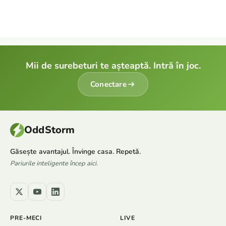
Mii de surebeturi te așteaptă. Intră în joc.
Conectare
OddStorm
Găsește avantajul. Învinge casa. Repetă.
Pariurile inteligente încep aici.
PRE-MECI
LIVE