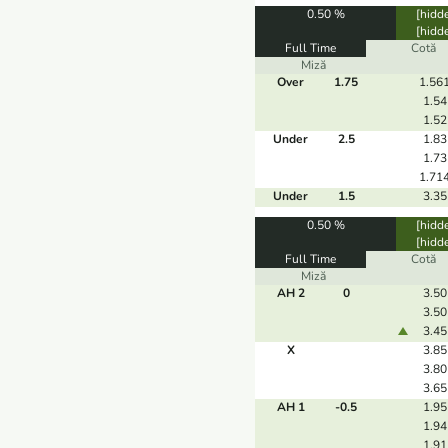
0.50 %
[hidde
[hidde
Full Time
Cotă
Miză
Over
1.75
1.56
1.54
1.52
Under
2.5
1.83
1.73
1.71
Under
1.5
3.35
0.50 %
[hidde
[hidde
Full Time
Cotă
Miză
AH 2
0
3.50
3.50
3.45
X
3.85
3.80
3.65
AH 1
-0.5
1.95
1.94
1.91