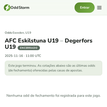
OddStorm
Entrar
Odds
›
Sweden, U19
AFC Eskilstuna U19
–
Degerfors
U19
ENCERRADO
2025-11-16 · 11:00 UTC
Este jogo terminou. As cotações abaixo são as últimas odds
(de fechamento) oferecidas pelas casas de apostas.
Nenhuma odd de fechamento foi registrada para este jogo.