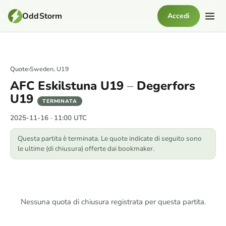
OddStorm
Accedi
Quote
›
Sweden, U19
AFC Eskilstuna U19
–
Degerfors
U19
TERMINATA
2025-11-16 · 11:00 UTC
Questa partita è terminata. Le quote indicate di seguito sono
le ultime (di chiusura) offerte dai bookmaker.
Nessuna quota di chiusura registrata per questa partita.