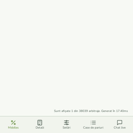
Sunt afișate 1 din 38039 arbitraje.
Generat în 17.40ms
PreMatch:
FREE
InPlay:
FREE
Middles
Detalii
Setări
Case de pariuri
Chat live