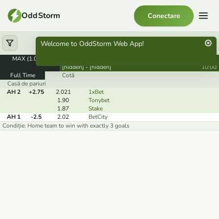
OddStorm
Conectare
Arbitraje
07:19:01
Welcome to OddStorm Web App!
MAX (1.03%)
[hidden], [hidden]
2026-08-07
[hidden] - [hidden]
10:00
Full Time
Cotă
Casă de pariuri
AH 2
+2.75
2.021
1xBet
1.90
Tonybet
1.87
Stake
AH 1
-2.5
2.02
BetCity
Condiție: Home team to win with exactly 3 goals