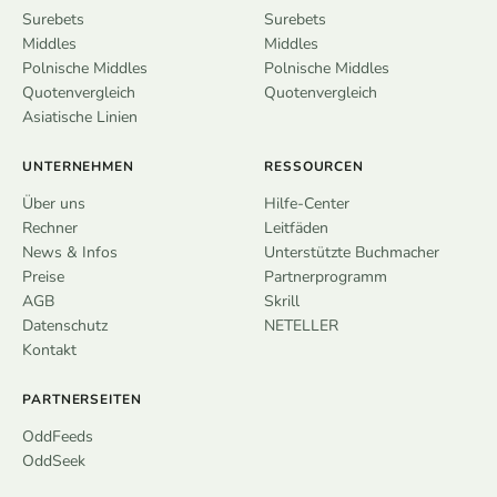
Surebets
Surebets
Middles
Middles
Polnische Middles
Polnische Middles
Quotenvergleich
Quotenvergleich
Asiatische Linien
UNTERNEHMEN
RESSOURCEN
Über uns
Hilfe-Center
Rechner
Leitfäden
News & Infos
Unterstützte Buchmacher
Preise
Partnerprogramm
AGB
Skrill
Datenschutz
NETELLER
Kontakt
PARTNERSEITEN
OddFeeds
OddSeek