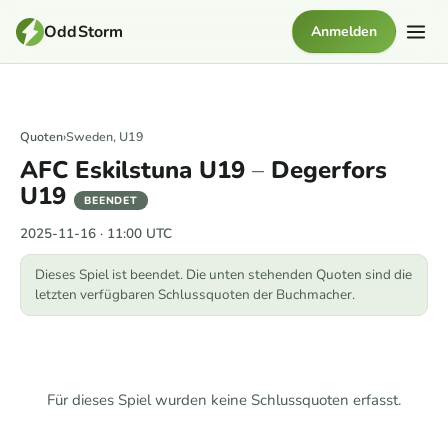
OddStorm
Anmelden
Quoten
›
Sweden, U19
AFC Eskilstuna U19
–
Degerfors
U19
BEENDET
2025-11-16 · 11:00 UTC
Dieses Spiel ist beendet. Die unten stehenden Quoten sind die
letzten verfügbaren Schlussquoten der Buchmacher.
Für dieses Spiel wurden keine Schlussquoten erfasst.