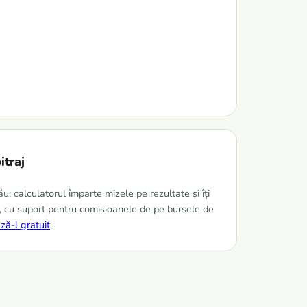
itraj
ău: calculatorul împarte mizele pe rezultate și îți
, cu suport pentru comisioanele de pe bursele de
ză-l gratuit
.