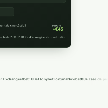
Tiếng Việt
· vietnameză
Italiano
· italiană
Polski
· poloneză
rent de cine câștigă
PROFIT
Română
+€45
Български
· bulgară
a cote de 2.08 / 2.10. OddStorm găsește oportunități
change
efbet
10Bet
Tonybet
Fortuna
Novibet
80+ case de pariuri 