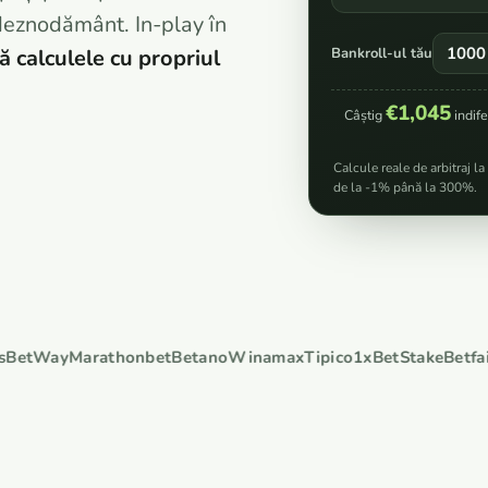
 deznodământ. In-play în
Bankroll-ul tău
ă calculele cu propriul
€1,045
Câștig
indife
Calcule reale de arbitraj l
de la -1% până la 300%.
Way
Marathonbet
Betano
Winamax
Tipico
1xBet
Stake
Betfair Ex