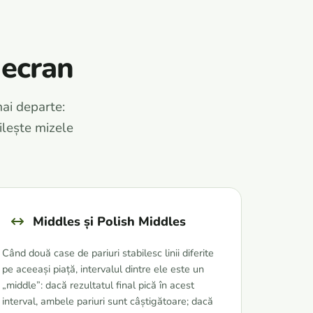
 ecran
mai departe:
bilește mizele
Middles și Polish Middles
Când două case de pariuri stabilesc linii diferite
pe aceeași piață, intervalul dintre ele este un
„middle”: dacă rezultatul final pică în acest
interval, ambele pariuri sunt câștigătoare; dacă