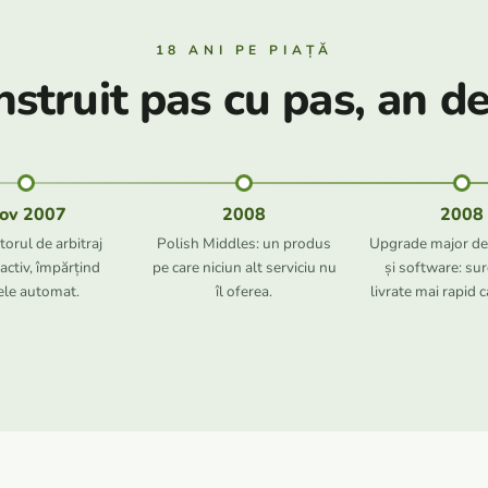
18 ANI PE PIAȚĂ
struit pas cu pas, an d
ov 2007
2008
2008
torul de arbitraj
Polish Middles: un produs
Upgrade major de
activ, împărțind
pe care niciun alt serviciu nu
și software: sur
ele automat.
îl oferea.
livrate mai rapid c