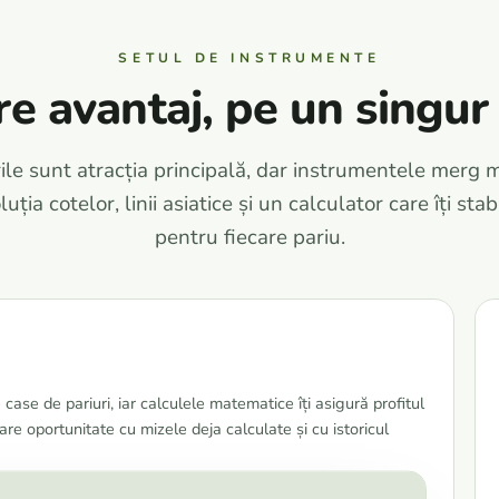
SETUL DE INSTRUMENTE
re avantaj, pe un singur
le sunt atracția principală, dar instrumentele merg 
uția cotelor, linii asiatice și un calculator care îți sta
pentru fiecare pariu.
case de pariuri, iar calculele matematice îți asigură profitul
are oportunitate cu mizele deja calculate și cu istoricul