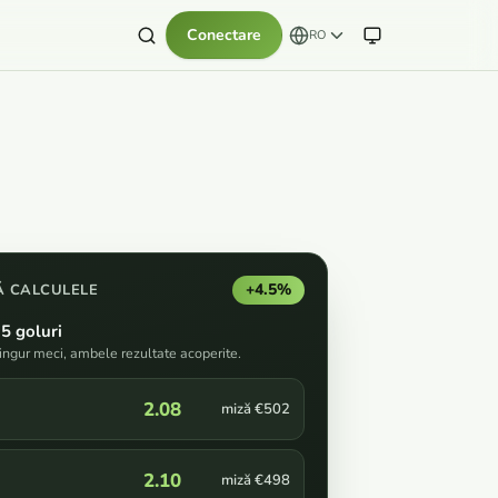
Conectare
RO
English
· engleză
中文 (简体)
· chineză
Español
· spaniolă
हिन्दी
· hindi
Português (BR)
· portugheză
+4.5%
Ă CALCULELE
Русский
· rusă
.5 goluri
singur meci, ambele rezultate acoperite.
Bahasa Indonesia
· indonezia
Deutsch
· germană
2.08
miză €502
日本語
· japoneză
Türkçe
· turcă
2.10
miză €498