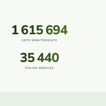
1 615 694
COTE MONITORIZATE
35 440
POLISH MIDDLES