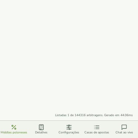
Listadas 1 de 144316 arbitragens.
Gerado em 44.06ms
PreMatch:
FREE
InPlay:
FREE
Middles poloneses
Detalhes
Configurações
Casas de apostas
Chat ao vivo