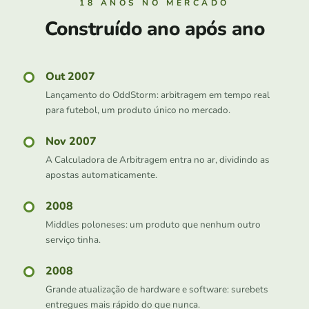
18 ANOS NO MERCADO
Construído ano após ano
Out 2007
Lançamento do OddStorm: arbitragem em tempo real
para futebol, um produto único no mercado.
Nov 2007
A Calculadora de Arbitragem entra no ar, dividindo as
apostas automaticamente.
2008
Middles poloneses: um produto que nenhum outro
serviço tinha.
2008
Grande atualização de hardware e software: surebets
entregues mais rápido do que nunca.