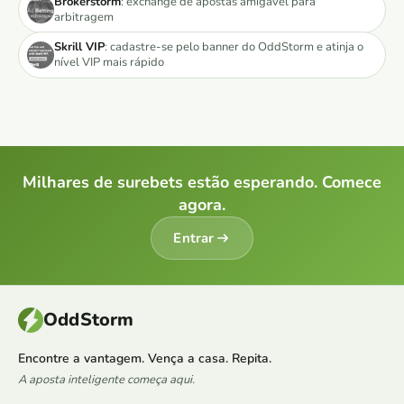
Brokerstorm
: exchange de apostas amigável para
arbitragem
Skrill VIP
: cadastre-se pelo banner do OddStorm e atinja o
nível VIP mais rápido
Milhares de surebets estão esperando. Comece
agora.
Entrar
OddStorm
Encontre a vantagem. Vença a casa. Repita.
A aposta inteligente começa aqui.