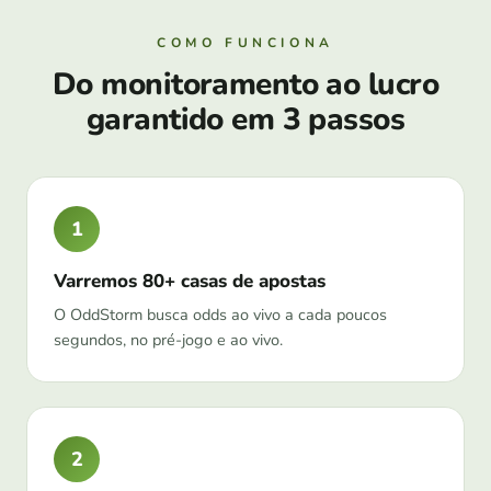
COMO FUNCIONA
Do monitoramento ao lucro
garantido em 3 passos
1
Varremos 80+ casas de apostas
O OddStorm busca odds ao vivo a cada poucos
segundos, no pré-jogo e ao vivo.
2