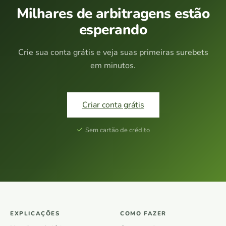
Milhares de arbitragens estão
esperando
Crie sua conta grátis e veja suas primeiras surebets
em minutos.
Criar conta grátis
Sem cartão de crédito
EXPLICAÇÕES
COMO FAZER