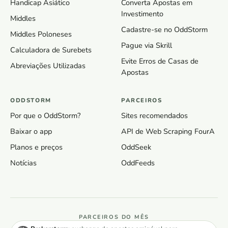
Handicap Asiático
Converta Apostas em
Investimento
Middles
Cadastre-se no OddStorm
Middles Poloneses
Pague via Skrill
Calculadora de Surebets
Evite Erros de Casas de
Abreviações Utilizadas
Apostas
ODDSTORM
PARCEIROS
Por que o OddStorm?
Sites recomendados
Baixar o app
API de Web Scraping FourA
Planos e preços
OddSeek
Notícias
OddFeeds
PARCEIROS DO MÊS