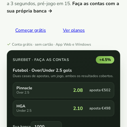
a 3 segundos, pré-jogo em 15.
Faça as contas com a
sua própria banca →
Começar grátis
Ver planos
Conta grátis · sem cartão · App Web e Windows
+4.5%
SUREBET · FAÇA AS CONTAS
Futebol · Over/Under 2.5 gols
Duas casas de apostas, um jogo, ambos os resultados cobertos.
Pinnacle
2.08
aposta €502
Over 2.5
HGA
2.10
aposta €498
Under 2.5
Sua banca