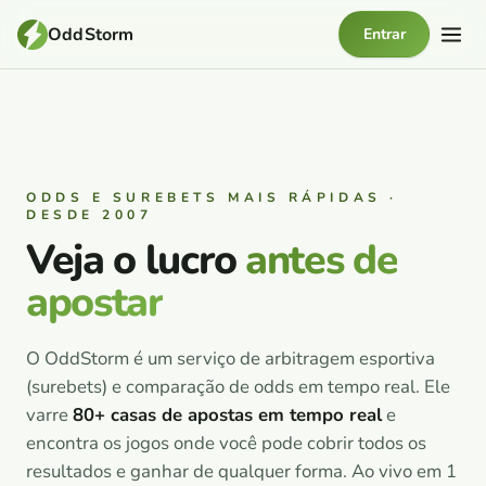
OddStorm
Entrar
ODDS E SUREBETS MAIS RÁPIDAS ·
DESDE 2007
Veja o lucro
antes de
apostar
O OddStorm é um serviço de arbitragem esportiva
(surebets) e comparação de odds em tempo real. Ele
varre
80+ casas de apostas em tempo real
e
encontra os jogos onde você pode cobrir todos os
resultados e ganhar de qualquer forma. Ao vivo em 1