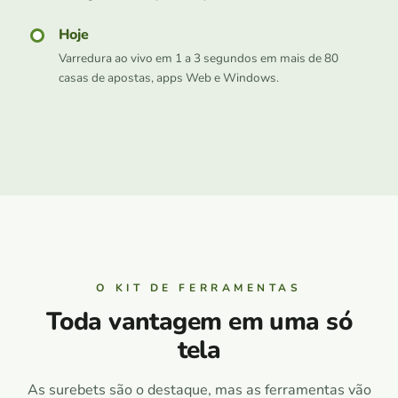
Hoje
Varredura ao vivo em 1 a 3 segundos em mais de 80
casas de apostas, apps Web e Windows.
O KIT DE FERRAMENTAS
Toda vantagem em uma só
tela
As surebets são o destaque, mas as ferramentas vão