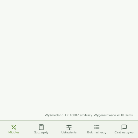
Wyświetlono 1 z 16007 arbitraży.
Wygenerowano w 10.87ms
PreMatch:
FREE
InPlay:
FREE
Middles
Szczegóły
Ustawienia
Bukmacherzy
Czat na żywo