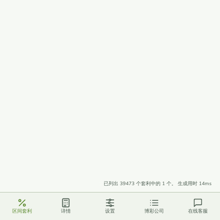
已列出 39473 个套利中的 1 个。
生成用时 14ms
PreMatch:
FREE
InPlay:
FREE
区间套利
详情
设置
博彩公司
在线客服