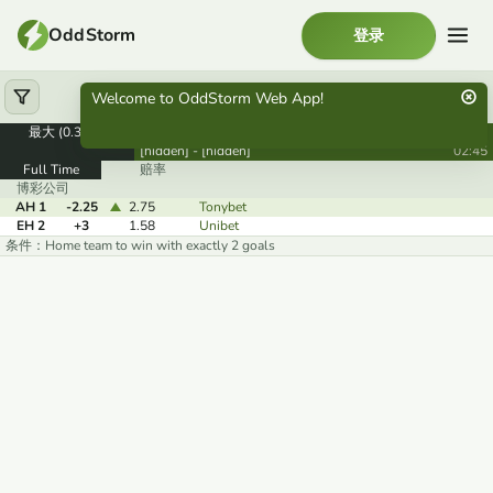
OddStorm
登录
套利机会
02:35:26
Welcome to OddStorm Web App!
最大 (0.35%)
[hidden], [hidden]
2026-08-08
[hidden] - [hidden]
02:45
Full Time
赔率
博彩公司
AH 1
-2.25
2.75
Tonybet
EH 2
+3
1.58
Unibet
条件：Home team to win with exactly 2 goals