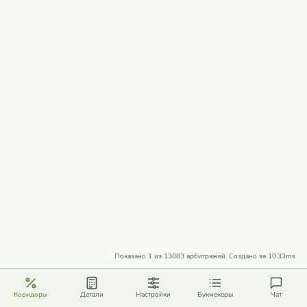
Показано 1 из 13083 арбитражей.
Создано за 10.33ms
PreMatch:
FREE
InPlay:
FREE
Коридоры
Детали
Настройки
Букмекеры
Чат