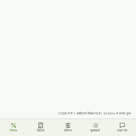
17696 में से 1 आर्बिट्राज दिखाए गए हैं।
10.34ms में जनरेट हुआ
PreMatch:
FREE
InPlay:
FREE
मिडल्स
डिटेल्स
सेटिंग्स
बुकमेकर्स
लाइव चैट