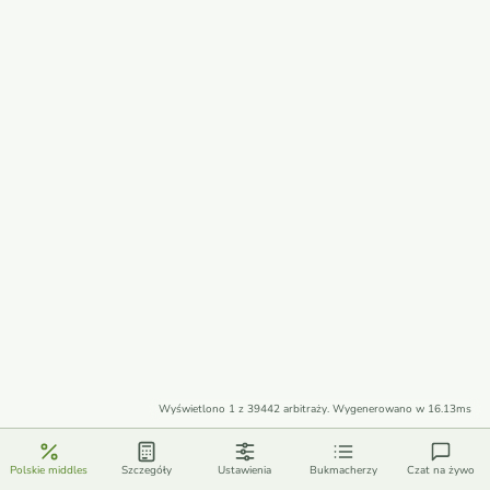
Wyświetlono 1 z 39442 arbitraży.
Wygenerowano w 16.13ms
PreMatch:
FREE
InPlay:
FREE
Polskie middles
Szczegóły
Ustawienia
Bukmacherzy
Czat na żywo