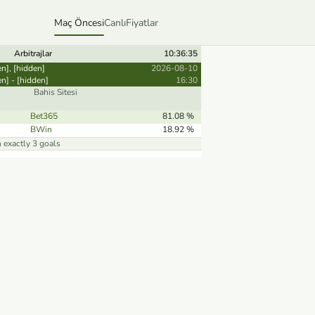
Maç Öncesi
Canlı
Fiyatlar
Arbitrajlar
10:36:35
n], [hidden]
2026-08-10
n] - [hidden]
16:30
Bahis Sitesi
Bet365
81.08 %
BWin
18.92 %
 exactly 3 goals