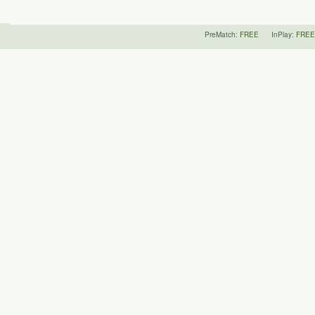
PreMatch:
FREE
InPlay:
FREE