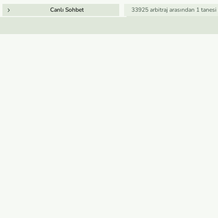
Canlı Sohbet
33925 arbitraj arasından 1 tanesi 
Sonuçlar