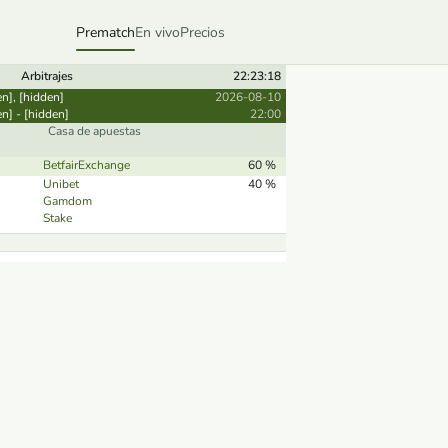
Prematch
En vivo
Precios
Arbitrajes
22:23:18
n], [hidden]
2026-08-10
n] - [hidden]
22:00
Casa de apuestas
BetfairExchange
60 %
Unibet
40 %
Gamdom
Stake