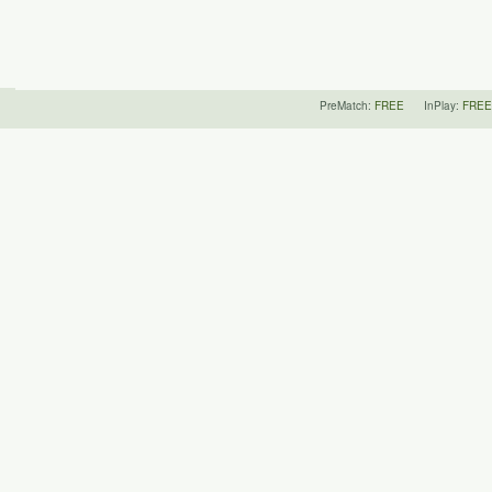
PreMatch:
FREE
InPlay:
FREE