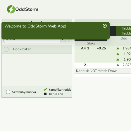
OddStorm
Pengaturan
Welcome to OddStorm Web App!
1.79 (15.63%)
[hidde
Bookmaker
[hidde
1st half
Odd
-
+
Stake
AH 1
+0.25
1.93
Bookmaker
1.92
1.90
2
2.87
Kondisi: NOT Match Draw
tampilkan odds
Sembunyikan yang tidak dicentang
harus ada