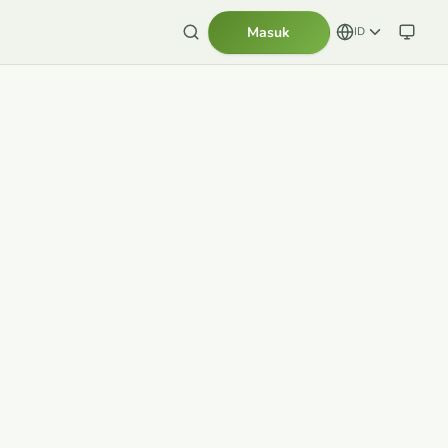
Masuk
ID
English
· Inggris
中文 (简体)
· Tio
Español
· Spanyo
हिन्दी
· Hindi
Português (BR)
Русский
· Rusia
Bahasa Indone
Deutsch
· Jerman
日本語
· Jepang
Türkçe
· Turki