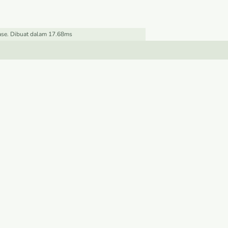
ase.
Dibuat dalam 17.68ms
Kalkulator
Pilih arbitrase dari daftar untuk mengaktifkan
kalkulator
Riwayat Odds