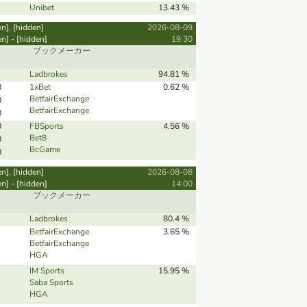
Unibet
13.43 %
n], [hidden]
2026-08-09
n] - [hidden]
19:30
ブックメーカー
Ladbrokes
94.81 %
0
1xBet
0.62 %
BetfairExchange
0
BetfairExchange
0
0
FBSports
4.56 %
Bet8
0
BcGame
0
n], [hidden]
2026-08-08
n] - [hidden]
14:00
ブックメーカー
Ladbrokes
80.4 %
BetfairExchange
3.65 %
BetfairExchange
HGA
IM Sports
15.95 %
Saba Sports
HGA