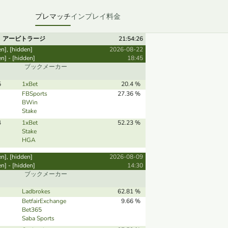
プレマッチ
インプレイ
料金
アービトラージ
21:54:26
n], [hidden]
2026-08-22
n] - [hidden]
18:45
ブックメーカー
5
1xBet
20.4 %
FBSports
27.36 %
BWin
Stake
4
1xBet
52.23 %
Stake
HGA
n], [hidden]
2026-08-09
n] - [hidden]
14:30
ブックメーカー
Ladbrokes
62.81 %
BetfairExchange
9.66 %
Bet365
Saba Sports