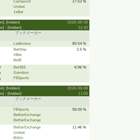
Cashpoint
27.53 %
Unibet
1xBet
n], [hidden]
2026-08-09
n] - [hidden]
22:30
ブックメーカー
Ladbrokes
90.54 %
BetWay
2.5 %
VBet
Bet8
0
Bet365
6.96 %
Gamdom
0
FBSports
0
n], [hidden]
2026-08-08
n] - [hidden]
11:00
ブックメーカー
FBSports
58.09 %
BetfairExchange
BetfairExchange
BetfairExchange
11.46 %
Unibet
BWin