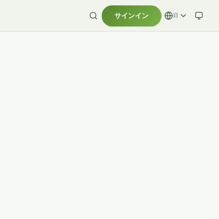
サインイン
日
English
· 英語
中文 (简体)
· 中
Español
· スペ
हिन्दी
· ヒンディー
Português (BR)
Русский
· ロシ
Bahasa Indones
Deutsch
· ドイ
日本語
Türkçe
· トルコ語