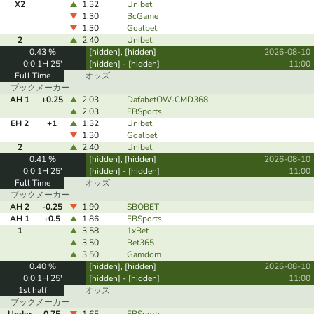
X2
1.32
Unibet
1.30
BcGame
1.30
Goalbet
2
2.40
Unibet
0.43 %
[hidden], [hidden]
2026-08-10
0:0
1H
25'
[hidden] - [hidden]
11:00
Full Time
オッズ
ブックメーカー
AH 1
+0.25
2.03
DafabetOW-CMD368
2.03
FBSports
EH 2
+1
1.32
Unibet
1.30
Goalbet
2
2.40
Unibet
0.41 %
[hidden], [hidden]
2026-08-10
0:0
1H
25'
[hidden] - [hidden]
11:00
Full Time
オッズ
ブックメーカー
AH 2
-0.25
1.90
SBOBET
AH 1
+0.5
1.86
FBSports
1
3.58
1xBet
3.50
Bet365
3.50
Gamdom
0.40 %
[hidden], [hidden]
2026-08-10
0:0
1H
25'
[hidden] - [hidden]
11:00
1st half
オッズ
ブックメーカー