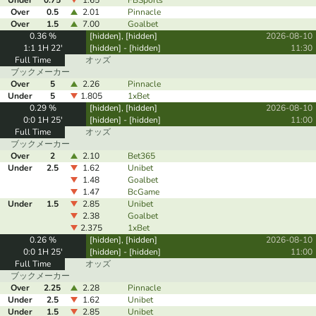
Under
0.75
1.65
FBSports
Over
0.5
2.01
Pinnacle
Over
1.5
7.00
Goalbet
0.36 %
[hidden], [hidden]
2026-08-10
1:1
1H
22'
[hidden] - [hidden]
11:30
Full Time
オッズ
ブックメーカー
Over
5
2.26
Pinnacle
Under
5
1.805
1xBet
0.29 %
[hidden], [hidden]
2026-08-10
0:0
1H
25'
[hidden] - [hidden]
11:00
Full Time
オッズ
ブックメーカー
Over
2
2.10
Bet365
Under
2.5
1.62
Unibet
1.48
Goalbet
1.47
BcGame
Under
1.5
2.85
Unibet
2.38
Goalbet
2.375
1xBet
0.26 %
[hidden], [hidden]
2026-08-10
0:0
1H
25'
[hidden] - [hidden]
11:00
Full Time
オッズ
ブックメーカー
Over
2.25
2.28
Pinnacle
Under
2.5
1.62
Unibet
Under
1.5
2.85
Unibet