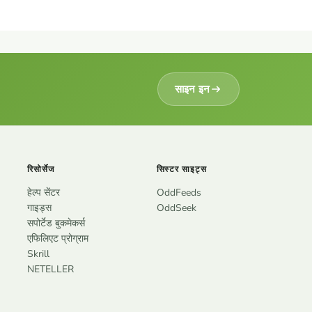
Tiếng Việt
· वियतनामी
Italiano
· इतालवी
Polski
· पोलिश
Română
· रोमानियाई
साइन इन
Български
· बुल्गारियाई
रिसोर्सेज
सिस्टर साइट्स
हेल्प सेंटर
OddFeeds
गाइड्स
OddSeek
सपोर्टेड बुकमेकर्स
एफिलिएट प्रोग्राम
Skrill
NETELLER