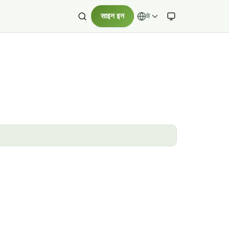
साइन इन
हि
English
· अंग्रेज़ी
中文 (简体)
· चीनी
Español
· स्पेनिश
हिन्दी
Português (BR)
· पुर्तगाली
Русский
· रूसी
Bahasa Indonesia
· इंडोनेशियाई
Deutsch
· जर्मन
日本語
· जापानी
Türkçe
· तुर्की