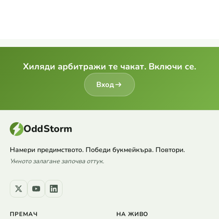
Хиляди арбитражи те чакат. Включи се.
Вход
OddStorm
Намери предимството. Победи букмейкъра. Повтори.
Умното залагане започва оттук.
ПРЕМАЧ
НА ЖИВО