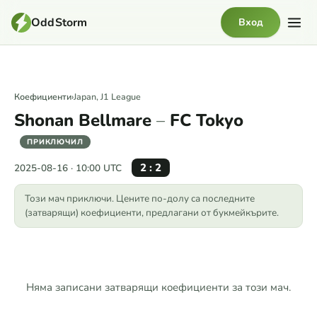
OddStorm
Вход
Коефициенти
›
Japan, J1 League
Shonan Bellmare
–
FC Tokyo
ПРИКЛЮЧИЛ
2 : 2
2025-08-16 · 10:00 UTC
Този мач приключи. Цените по-долу са последните
(затварящи) коефициенти, предлагани от букмейкърите.
Няма записани затварящи коефициенти за този мач.