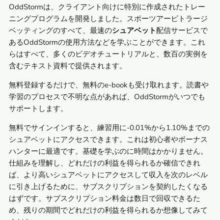
OddStormは、クライアント向けに特別に作成されたトレー
ニングプログラムを開発しました。スポーツアービトラージ
ベッティングのすべて、最速の
シュアベット
配信サービスで
あるOddStormの使用方法などを学ぶことができます。これ
らはすべて、多くのビデオチュートリアルと、数百の実例を
含むテキスト資料で提供されます。
無料登録するだけで、無料のe-bookも受け取れます。読書や
学習のプロセスで不明な点があれば、OddStormがいつでも
サポートします。
無料でサインインすると、練習用に-0.01%から1.10%までの
シュアベットにアクセスできます。これは初心者やボーナス
ハンターに最適です。基礎を学ぶのに時間はかかりません。
仕組みを理解し、どれだけの利益を得られるか確信できれ
ば、より高いシュアベットにアクセスして収入を次のレベル
に引き上げるために、サブスクリプションを契約したくなる
はずです。サブスクリプション料金は数日で回収できるた
め、残りの期間でどれだけの利益を得られるか想像してみて